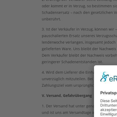
oder kommt er in Verzug, so bestimmen sic
Schadensersatz – nach den gesetzlichen Vo
unberührt.
3. Ist der Verkäufer in Verzug, können wi
pauschalierten Ersatz unseres Verzugssch
lenderwoche verlangen, insgesamt jedoch 
gelieferten Ware. Uns bleibt der Nachweis
Dem Verkäufer bleibt der Nachweis vorbeh
geringerer Schadenentstanden ist.
4. Wird dem Lieferer die Einhaltung der Fi
unverzüglich mitzuteilen. Bei vorzeitiger L
Zahlungsziel vom ursprünglichen vereinba
V. Versand, Gefahrübergang
1. Der Versand hat unter genauer Beachtun
und ist uns am Versandtage in zweifacher 