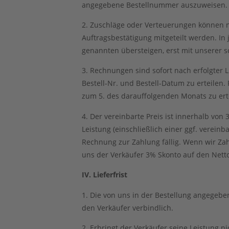
angegebene Bestellnummer auszuweisen.
2. Zuschläge oder Verteuerungen können n
Auftragsbestätigung mitgeteilt werden. In 
genannten übersteigen, erst mit unserer sc
3. Rechnungen sind sofort nach erfolgter 
Bestell-Nr. und Bestell-Datum zu erteile
zum 5. des darauffolgenden Monats zu ert
4. Der vereinbarte Preis ist innerhalb von
Leistung (einschließlich einer ggf. vere
Rechnung zur Zahlung fällig. Wenn wir Zah
uns der Verkäufer 3% Skonto auf den Nett
IV. Lieferfrist
1. Die von uns in der Bestellung angegebe
den Verkäufer verbindlich.
2. Erbringt der Verkäufer seine Leistung ni