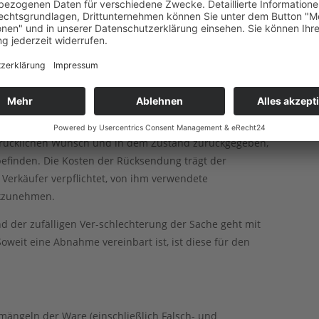
cht muss durch die Wiegekarte einer geeichten Waage
Ladegewicht nicht ausgenutzt wird, geht der
n wir nur, wenn wir diese ausdrücklich wünschen.
 verpackt sein. Die Verpackungskosten trägt der
drücklichen Wunsch und in dem Zustand zurückgegeben,
efinden. Die Kosten der Rücksendung trägt der
 Verkäufer verpflichtet, von ihm verwendete
ckzunehmen.
nd der zufälligen Ver-schlechterung der Sache geht mit
oweit eine Abnahme vereinbart ist, ist diese für den
mängeln der Ware (einschließlich Falsch- und