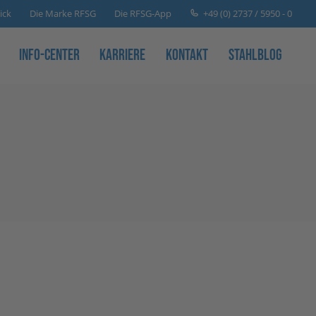
+49 (0) 2737 / 5950 - 0
ick
Die Marke RFSG
Die RFSG-App
Info-Center
Karriere
Kontakt
Stahlblog