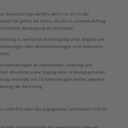
ur berücksichtigt werden, wenn sie uns in der
jedem Fall gelten die Preise, die die in unserem Auftrag
hriftlichen Bestätigung als vereinbart.
Lieferung in zweifacher Ausfertigung unter Angabe von
n. Rechnungen über Monatslieferungen sind spätestens
eilen.
 30 Kalendertagen ab vollständiger Lieferung und
inbarten Abnahme) sowie Zugang einer ordnungsgemäßen
lung innerhalb von 14 Kalendertagen leisten, gewährt
obetrag der Rechnung.
ne Lieferfrist oder das angegebene Lieferdatum sind für
cht oder nicht innerhalb der vereinbarten Lieferzeit