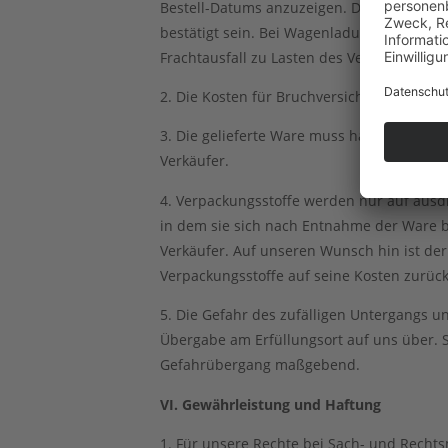
Bestell-Datums anzuzeigen. Das Nettogewi
bestätigt sein. Bei Wagenladungen, deren 
Frachtausfall zu Lasten des Verkäufers.
2. Die Kosten für Bruchversicherung trage
3. Die gelieferte Ware muss handelsüblich
Verkäufer.
4. Verpackungsstoffe werden nur auf aus
in dem sie sich nach Entnahme der Ware b
Verkäufer. Auf unseren Wunsch hin ist der
Verpackungsstoffe auf seine Kosten zurü
5. Die Gefahr des zufälligen Untergangs u
Übergabe am Erfüllungsort auf uns über. S
Gefahrübergang maßgebend.
VI. Gewährleistung und Haftung
1. Für unsere Rechte bei Sach- und Rechts