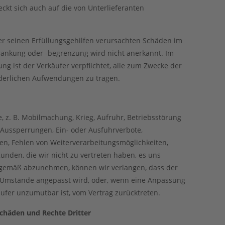
ckt sich auch auf die von Unterlieferanten
der seinen Erfüllungsgehilfen verursachten Schäden im
ränkung oder -begrenzung wird nicht anerkannt. Im
ng ist der Verkäufer verpflichtet, alle zum Zwecke der
rderlichen Aufwendungen zu tragen.
 z. B. Mobilmachung, Krieg, Aufruhr, Betriebsstörung
 Aussperrungen, Ein- oder Ausfuhrverbote,
n, Fehlen von Weiterverarbeitungsmöglichkeiten,
den, die wir nicht zu vertreten haben, es uns
sgemäß abzunehmen, können wir verlangen, dass der
 Umstände angepasst wird, oder, wenn eine Anpassung
ufer unzumutbar ist, vom Vertrag zurücktreten.
schäden und Rechte Dritter