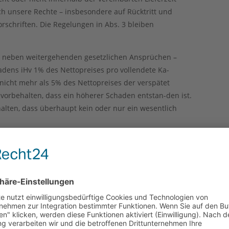
h unsere Rechte – insbesondere auf Rücktritt und
rschriften. Die Regelungen in Abs. 3 bleiben
r – neben weitergehenden gesetzlichen Ansprüchen –
adens iHv 1% des Nettopreises pro vollendete Ka-
nicht mehr als 5% des Nettopreises der verspätet
 vorbehalten, dass ein höherer Schaden entstan-den ist.
alten, dass überhaupt kein oder nur ein wesentlich
rst oder des Termins unmöglich, so hat er dies
ieferung, die mit uns zu vereinbarenist, wird das
rten Liefertermin angerechnet.
g unserer jeweiligen Versandvorschriften zu erfolgen
Ausfertigung unter Angabe der Bestell-Nr. und des