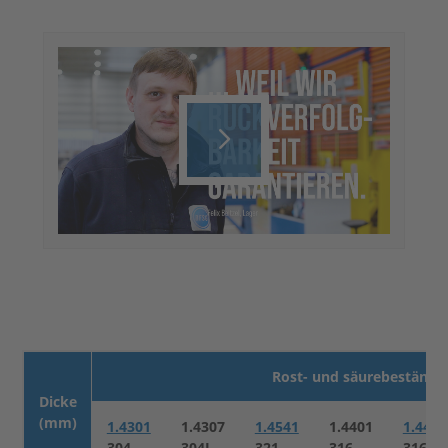
Play
Video
Rost- und säurebeständig
Dicke
(mm)
1.4301
1.4307
1.4541
1.4401
1.4404
304
304L
321
316
316L