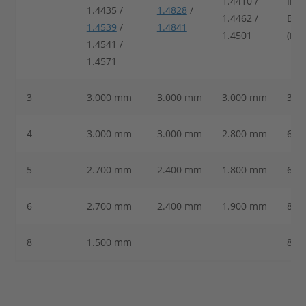
1.4410 /
Inn
1.4435 /
1.4828
/
1.4462 /
Bie
1.4539
/
1.4841
1.4501
(r)
1.4541 /
1.4571
3
3.000 mm
3.000 mm
3.000 mm
3,0
4
3.000 mm
3.000 mm
2.800 mm
6,0
5
2.700 mm
2.400 mm
1.800 mm
6,0
6
2.700 mm
2.400 mm
1.900 mm
8,0
8
1.500 mm
8,0