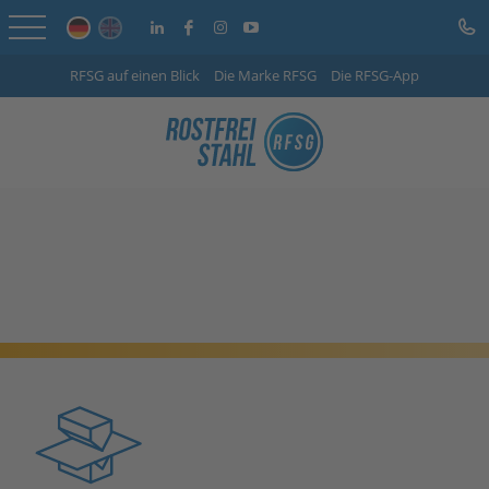
RFSG auf einen Blick
Die Marke RFSG
Die RFSG-App
Startseite
Online Shop
Leistungen
Branchen
Unternehmen
Info-Center
Karriere
Kontakt