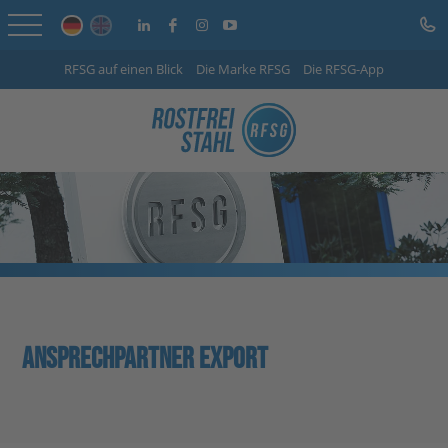
RFSG auf einen Blick
Die Marke RFSG
Die RFSG-App
Startseite
Online Shop
Leistungen
Branchen
Unternehmen
Info-Center
ANSPRECHPARTNER EXPORT
Karriere
Kontakt