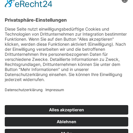
genommen. Ich stimme zu, dass meine Angaben und Daten
zur Beantwortung meiner Anfrage elektronisch erhoben
und gespeichert werden.
© 2026
ROSTFREI-STAHL
Geisweid GmbH
+49 (0)2737-5950 -0
info(at)rostfrei-stahl.de