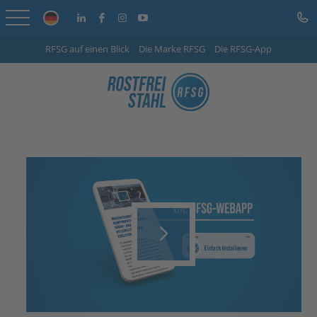
RFSG auf einen Blick
Die Marke RFSG
Die RFSG-App
Startseite
Online Shop
Leistungen
Branchen
Unternehmen
Info-Center
Play
Karriere
Kontakt