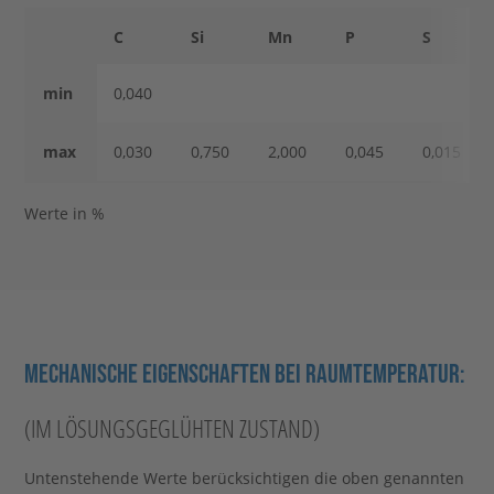
C
Si
Mn
P
S
min
0,040
max
0,030
0,750
2,000
0,045
0,015
Werte in %
MECHANISCHE EIGENSCHAFTEN BEI RAUMTEMPERATUR:
(IM LÖSUNGSGEGLÜHTEN ZUSTAND)
Untenstehende Werte berücksichtigen die oben genannten