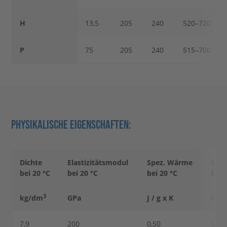
H
13,5
205
240
520–720
P
75
205
240
515–700
PHYSIKALISCHE EIGENSCHAFTEN:
Dichte
Elastizitätsmodul
Spez. Wärme
Wärm
bei 20 °C
bei 20 °C
bei 20 °C
bei 
3
kg/dm
GPa
J / g x K
W / 
7,9
200
0,50
15