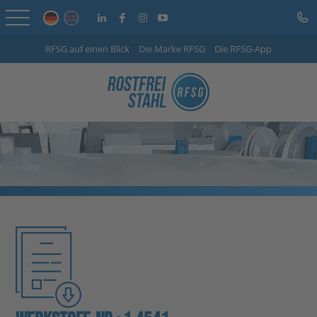
RFSG auf einen Blick
Die Marke RFSG
Die RFSG-App
Startseite
Online Shop
Leistungen
Branchen
Unternehmen
Info-Center
Karriere
Kontakt