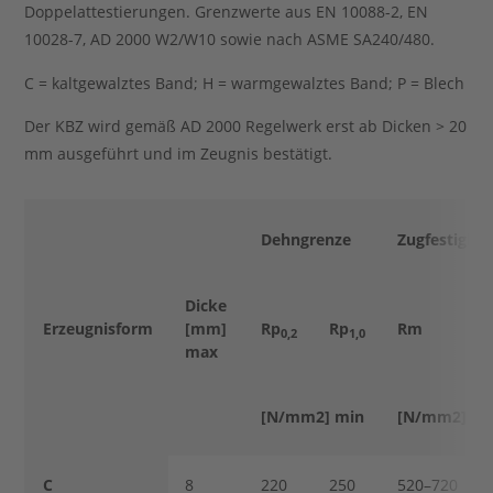
Doppelattestierungen. Grenzwerte aus EN 10088-2, EN
10028-7, AD 2000 W2/W10 sowie nach ASME SA240/480.
C = kaltgewalztes Band; H = warmgewalztes Band; P = Blech
Der KBZ wird gemäß AD 2000 Regelwerk erst ab Dicken > 20
mm ausgeführt und im Zeugnis bestätigt.
Dehngrenze
Zugfestigkei
Dicke
Erzeugnisform
[mm]
Rp
Rp
Rm
0,2
1,0
max
[N/mm2] min
[N/mm2]
C
8
220
250
520–720