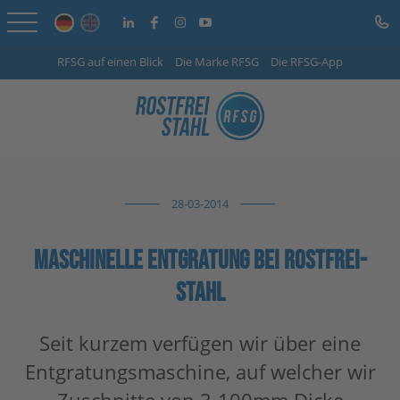
RFSG auf einen Blick
Die Marke RFSG
Die RFSG-App
Startseite
Online Shop
Leistungen
28-03-2014
Branchen
Unternehmen
MASCHINELLE ENTGRATUNG BEI ROSTFREI-
STAHL
Info-Center
Seit kurzem verfügen wir über eine
Karriere
Entgratungsmaschine, auf welcher wir
Kontakt