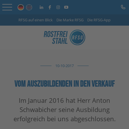
RFSG auf einen Blick
Die Marke RFSG
Die RFSG-App
Startseite
Online Shop
Leistungen
10-10-2017
Branchen
Unternehmen
VOM AUSZUBILDENDEN IN DEN VERKAUF
Info-Center
Im Januar 2016 hat Herr Anton
Schwabicher seine Ausbildung
Karriere
erfolgreich bei uns abgeschlossen.
Kontakt