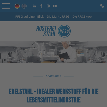
RFSG auf einen Blick
Die Marke RFSG
Die RFSG-App
Startseite
Online Shop
Leistungen
Branchen
Unternehmen
10-07-2023
Info-Center
EDELSTAHL – IDEALER WERKSTOFF FÜR DIE
Karriere
LEBENSMITTELINDUSTRIE
Kontakt