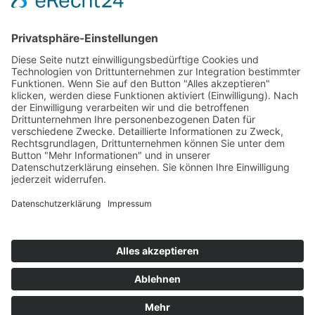
genommen. Ich stimme zu, dass meine Angaben und Daten
zur Beantwortung meiner Anfrage elektronisch erhoben
und gespeichert werden.
© 2026
ROSTFREI-STAHL
Geisweid GmbH
+49 (0)2737-5950 -0
info(at)rostfrei-stahl.de